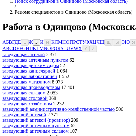
Поиск сотрудников в Одинцово (Московская область)
/
Резюме специалистов в Одинцово (Московская область)
Работа в Одинцово (Московск
А
Б
В
Г
Д
Е
Ж
И
К
Л
М
Н
О
П
Р
С
Т
У
Ф
Х
Ц
Ч
Ш
Э
Ю
Ё
З
Й
Щ
Ы
Я
A
B
C
D
E
F
G
H
I
J
K
L
M
N
O
P
Q
R
S
T
U
V
W
X
Y
Z
заведующая аптекой
2 371
заведующая аптечным пунктом
62
заведующая детским садом
52
заведующая канцелярией
1 064
заведующая лабораторией
1 552
заведующая магазином
8 973
заведующая производством
17 401
заведующая складом
2 053
заведующая столовой
368
заведующая хозяйством
2 232
заведующий административно-хозяйственной частью
506
заведующий аптекой
2 371
заведующий аптекой (провизор)
209
заведующий аптечным пунктом
62
заведующий аптечным складом
107