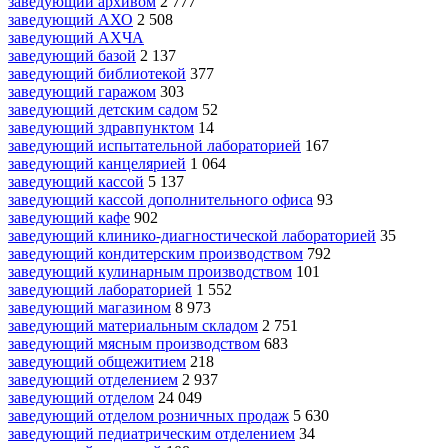
заведующий архивом
2 777
заведующий АХО
2 508
заведующий АХЧА
заведующий базой
2 137
заведующий библиотекой
377
заведующий гаражом
303
заведующий детским садом
52
заведующий здравпунктом
14
заведующий испытательной лабораторией
167
заведующий канцелярией
1 064
заведующий кассой
5 137
заведующий кассой дополнительного офиса
93
заведующий кафе
902
заведующий клинико-диагностической лабораторией
35
заведующий кондитерским производством
792
заведующий кулинарным производством
101
заведующий лабораторией
1 552
заведующий магазином
8 973
заведующий материальным складом
2 751
заведующий мясным производством
683
заведующий общежитием
218
заведующий отделением
2 937
заведующий отделом
24 049
заведующий отделом розничных продаж
5 630
заведующий педиатрическим отделением
34