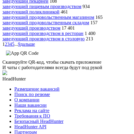
заведующий пекарней
108
заведующий пищевым производством
934
заведующий поликлиникой
461
заведующий продовольственным магазином
165
заведующий продовольственным складом
157
заведующий производством
17 401
заведующий производством в ресторан
1 400
заведующий производством в столовую
213
1
2
3
4
5
...
9
дальше
Сканируйте QR-код, чтобы скачать приложение
И чаты с работодателями всегда будут под рукой
HeadHunter
Размещение вакансий
Поиск по резюме
О компании
Наши вакансии
Реклама на сайте
Требования к ПО
Безопасный HeadHunter
HeadHunter API
Партнерам