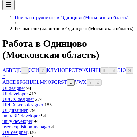
Поиск сотрудников в Одинцово (Московская область)
/
Резюме специалистов в Одинцово (Московская область)
Работа в Одинцово
(Московская область)
А
Б
В
Г
Д
Е
Ж
З
И
К
Л
М
Н
О
П
Р
С
Т
У
Ф
Х
Ц
Ч
Ш
Э
Ю
Ё
Й
Щ
Ы
Я
#
A
B
C
D
E
F
G
H
I
J
K
L
M
N
O
P
Q
R
S
T
V
W
X
U
Y
Z
UI designer
94
UI developer
417
UI/UX-designer
274
UI/UX web designer
185
UI-дизайнер
79
unity 3D developer
94
unity developer
94
user acquisition manager
4
UX designer
326