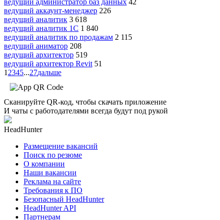
ведущий администратор баз данных
42
ведущий аккаунт-менеджер
226
ведущий аналитик
3 618
ведущий аналитик 1С
1 840
ведущий аналитик по продажам
2 115
ведущий аниматор
208
ведущий архитектор
519
ведущий архитектор Revit
51
1
2
3
4
5
...
27
дальше
Сканируйте QR-код, чтобы скачать приложение
И чаты с работодателями всегда будут под рукой
HeadHunter
Размещение вакансий
Поиск по резюме
О компании
Наши вакансии
Реклама на сайте
Требования к ПО
Безопасный HeadHunter
HeadHunter API
Партнерам