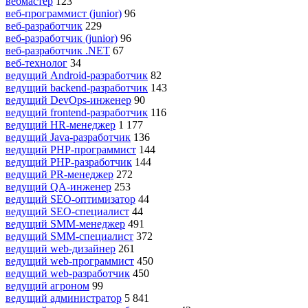
вебмастер
123
веб-программист (junior)
96
веб-разработчик
229
веб-разработчик (junior)
96
веб-разработчик .NET
67
веб-технолог
34
ведущий Android-разработчик
82
ведущий backend-разработчик
143
ведущий DevOps-инженер
90
ведущий frontend-разработчик
116
ведущий HR-менеджер
1 177
ведущий Java-разработчик
136
ведущий PHP-программист
144
ведущий PHP-разработчик
144
ведущий PR-менеджер
272
ведущий QA-инженер
253
ведущий SEO-оптимизатор
44
ведущий SEO-специалист
44
ведущий SMM-менеджер
491
ведущий SMM-специалист
372
ведущий web-дизайнер
261
ведущий web-программист
450
ведущий web-разработчик
450
ведущий агроном
99
ведущий администратор
5 841