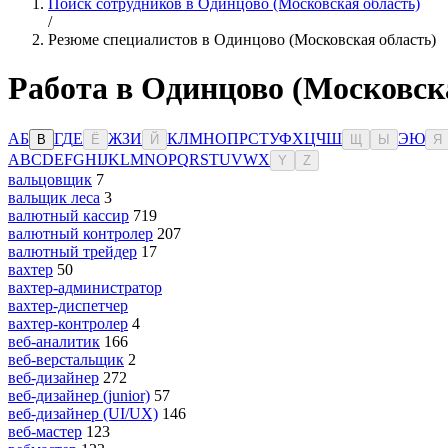
Поиск сотрудников в Одинцово (Московская область)
/
Резюме специалистов в Одинцово (Московская область)
Работа в Одинцово (Московск
А
Б
Г
Д
Е
Ж
З
И
К
Л
М
Н
О
П
Р
С
Т
У
Ф
Х
Ц
Ч
Ш
Э
Ю
В
Ё
Й
Щ
Ы
Я
A
B
C
D
E
F
G
H
I
J
K
L
M
N
O
P
Q
R
S
T
U
V
W
X
Y
Z
вальцовщик
7
вальщик леса
3
валютный кассир
719
валютный контролер
207
валютный трейдер
17
вахтер
50
вахтер-администратор
вахтер-диспетчер
вахтер-контролер
4
веб-аналитик
166
веб-верстальщик
2
веб-дизайнер
272
веб-дизайнер (junior)
57
веб-дизайнер (UI/UX)
146
веб-мастер
123