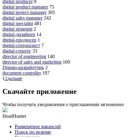
digital producer
8
digital product manager
75
digital project manager
305
digital sales manager
242
digital specialist
481
digital strategist
2
digital-дизайнер
14
digital-продюсер
1
digital-специалист
7
digital-стратег
33
director of engineering
140
director of sales and marketing
169
Django-разработчик
2
document controller
197
1
2
дальше
Скачайте приложение
Чтобы получать уведомления о приглашениях мгновенно
HeadHunter
Размещение вакансий
Поиск по резюме