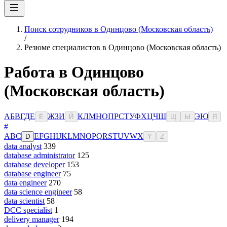
Поиск сотрудников в Одинцово (Московская область)
/
Резюме специалистов в Одинцово (Московская область)
Работа в Одинцово
(Московская область)
А
Б
В
Г
Д
Е
Ж
З
И
К
Л
М
Н
О
П
Р
С
Т
У
Ф
Х
Ц
Ч
Ш
Э
Ю
Ё
Й
Щ
Ы
Я
#
A
B
C
E
F
G
H
I
J
K
L
M
N
O
P
Q
R
S
T
U
V
W
X
D
Y
Z
data analyst
339
database administrator
125
database developer
153
database engineer
75
data engineer
270
data science engineer
58
data scientist
58
DCC specialist
1
delivery manager
194