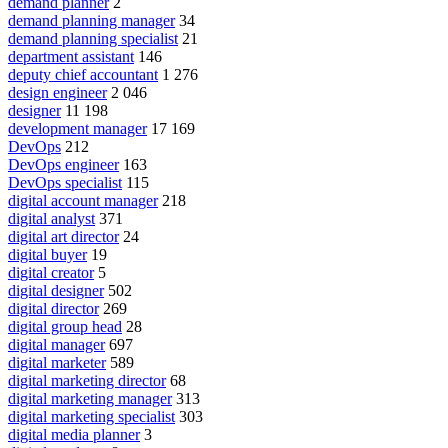
demand planner
2
demand planning manager
34
demand planning specialist
21
department assistant
146
deputy chief accountant
1 276
design engineer
2 046
designer
11 198
development manager
17 169
DevOps
212
DevOps engineer
163
DevOps specialist
115
digital account manager
218
digital analyst
371
digital art director
24
digital buyer
19
digital creator
5
digital designer
502
digital director
269
digital group head
28
digital manager
697
digital marketer
589
digital marketing director
68
digital marketing manager
313
digital marketing specialist
303
digital media planner
3