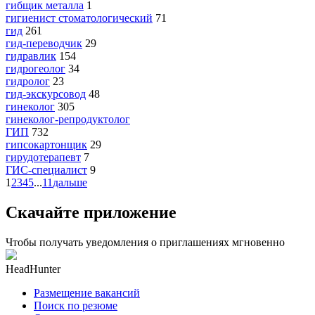
гибщик металла
1
гигиенист стоматологический
71
гид
261
гид-переводчик
29
гидравлик
154
гидрогеолог
34
гидролог
23
гид-экскурсовод
48
гинеколог
305
гинеколог-репродуктолог
ГИП
732
гипсокартонщик
29
гирудотерапевт
7
ГИС-специалист
9
1
2
3
4
5
...
11
дальше
Скачайте приложение
Чтобы получать уведомления о приглашениях мгновенно
HeadHunter
Размещение вакансий
Поиск по резюме