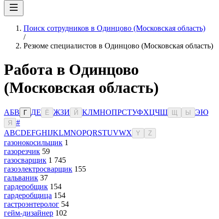
Поиск сотрудников в Одинцово (Московская область)
/
Резюме специалистов в Одинцово (Московская область)
Работа в Одинцово
(Московская область)
А
Б
В
Д
Е
Ж
З
И
К
Л
М
Н
О
П
Р
С
Т
У
Ф
Х
Ц
Ч
Ш
Э
Ю
Г
Ё
Й
Щ
Ы
#
Я
A
B
C
D
E
F
G
H
I
J
K
L
M
N
O
P
Q
R
S
T
U
V
W
X
Y
Z
газонокосильщик
1
газорезчик
59
газосварщик
1 745
газоэлектросварщик
155
гальваник
37
гардеробщик
154
гардеробщица
154
гастроэнтеролог
54
гейм-дизайнер
102