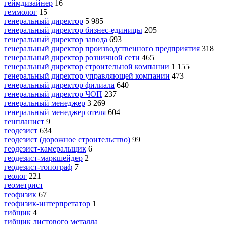
геймдизайнер
16
геммолог
15
генеральный директор
5 985
генеральный директор бизнес-единицы
205
генеральный директор завода
693
генеральный директор производственного предприятия
318
генеральный директор розничной сети
465
генеральный директор строительной компании
1 155
генеральный директор управляющей компании
473
генеральный директор филиала
640
генеральный директор ЧОП
237
генеральный менеджер
3 269
генеральный менеджер отеля
604
генпланист
9
геодезист
634
геодезист (дорожное строительство)
99
геодезист-камеральщик
6
геодезист-маркшейдер
2
геодезист-топограф
7
геолог
221
геометрист
геофизик
67
геофизик-интерпретатор
1
гибщик
4
гибщик листового металла