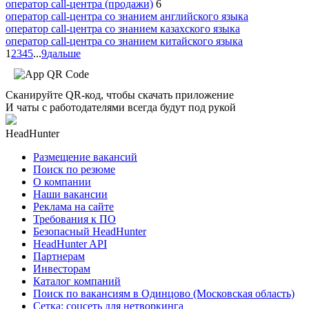
оператор call-центра (продажи)
6
оператор call-центра со знанием английского языка
оператор call-центра со знанием казахского языка
оператор call-центра со знанием китайского языка
1
2
3
4
5
...
9
дальше
Сканируйте QR-код, чтобы скачать приложение
И чаты с работодателями всегда будут под рукой
HeadHunter
Размещение вакансий
Поиск по резюме
О компании
Наши вакансии
Реклама на сайте
Требования к ПО
Безопасный HeadHunter
HeadHunter API
Партнерам
Инвесторам
Каталог компаний
Поиск по вакансиям в Одинцово (Московская область)
Сетка: соцсеть для нетворкинга