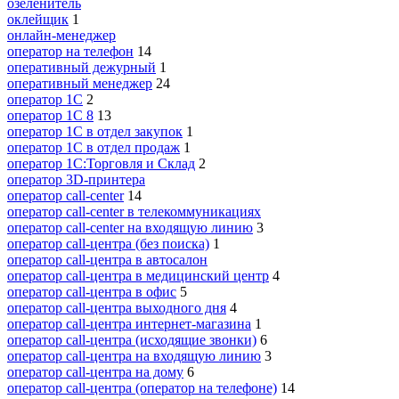
озеленитель
оклейщик
1
онлайн-менеджер
опeрaтoр нa тeлeфoн
14
оперативный дежурный
1
оперативный менеджер
24
оператор 1C
2
оператор 1С 8
13
оператор 1С в отдел закупок
1
оператор 1С в отдел продаж
1
оператор 1С:Торговля и Склад
2
оператор 3D-принтера
оператор call-center
14
оператор call-center в телекоммуникациях
оператор call-center на входящую линию
3
оператор call-центра (без поиска)
1
оператор call-центра в автосалон
оператор call-центра в медицинский центр
4
оператор call-центра в офис
5
оператор call-центра выходного дня
4
оператор call-центра интернет-магазина
1
оператор call-центра (исходящие звонки)
6
оператор call-центра на входящую линию
3
оператор call-центра на дому
6
оператор call-центра (оператор на телефоне)
14