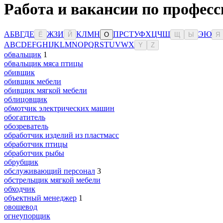
Работа и вакансии по професс
А
Б
В
Г
Д
Е
Ж
З
И
К
Л
М
Н
П
Р
С
Т
У
Ф
Х
Ц
Ч
Ш
Э
Ю
Ё
Й
О
Щ
Ы
Я
A
B
C
D
E
F
G
H
I
J
K
L
M
N
O
P
Q
R
S
T
U
V
W
X
Y
Z
обвальщик
1
обвальщик мяса птицы
обивщик
обивщик мебели
обивщик мягкой мебели
облицовщик
обмотчик электрических машин
обогатитель
обозреватель
обработчик изделий из пластмасс
обработчик птицы
обработчик рыбы
обрубщик
обслуживающий персонал
3
обстрельщик мягкой мебели
обходчик
объектный менеджер
1
овощевод
огнеупорщик