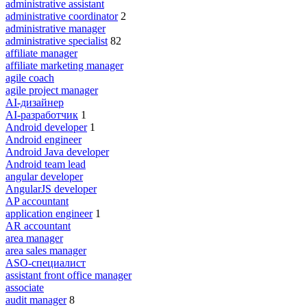
administrative assistant
administrative coordinator
2
administrative manager
administrative specialist
82
affiliate manager
affiliate marketing manager
agile coach
agile project manager
AI-дизайнер
AI-разработчик
1
Android developer
1
Android engineer
Android Java developer
Android team lead
angular developer
AngularJS developer
AP accountant
application engineer
1
AR accountant
area manager
area sales manager
ASO-специалист
assistant front office manager
associate
audit manager
8