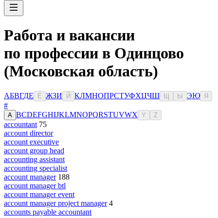
Работа и вакансии
по профессии в Одинцово
(Московская область)
А
Б
В
Г
Д
Е
Ж
З
И
К
Л
М
Н
О
П
Р
С
Т
У
Ф
Х
Ц
Ч
Ш
Э
Ю
Ё
Й
Щ
Ы
Я
#
B
C
D
E
F
G
H
I
J
K
L
M
N
O
P
Q
R
S
T
U
V
W
X
A
Y
Z
accountant
75
account director
account executive
account group head
accounting assistant
accounting specialist
account manager
188
account manager btl
account manager event
account manager project manager
4
accounts payable accountant