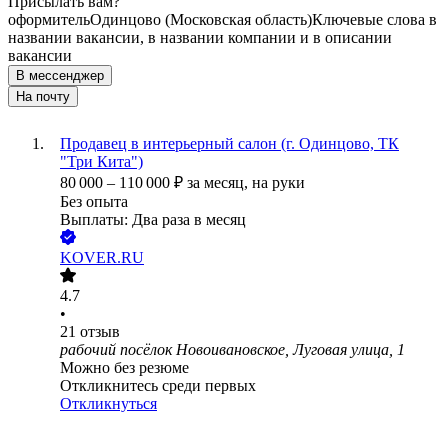
Присылать вам?
оформитель
Одинцово (Московская область)
Ключевые слова в
названии вакансии, в названии компании и в описании
вакансии
В мессенджер
На почту
Продавец в интерьерный салон (г. Одинцово, ТК
"Три Кита")
80 000
–
110 000
₽
за месяц,
на руки
Без опыта
Выплаты: Два раза в месяц
KOVER.RU
4.7
•
21
отзыв
рабочий посёлок Новоивановское, Луговая улица, 1
Можно без резюме
Откликнитесь среди первых
Откликнуться