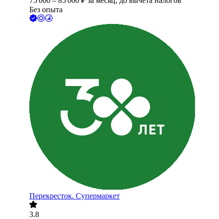
75 000
–
85 000
₽
за месяц,
до вычета налогов
Без опыта
Перекресток. Супермаркет
3.8