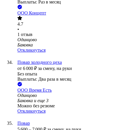
Выплаты: Раз в месяц
ООО
Концепт
4.7
•
1
отзыв
Одинцово
Баковка
Откликнуться
Повар холодного цеха
от
6 000
₽
за смену,
на руки
Без опыта
Выплаты: Два раза в месяц
ООО
Время Есть
Одинцово
Баковка
и еще
3
Можно без резюме
Откликнуться
Повар
5 600
–
7 000
₽
за смену,
на руки