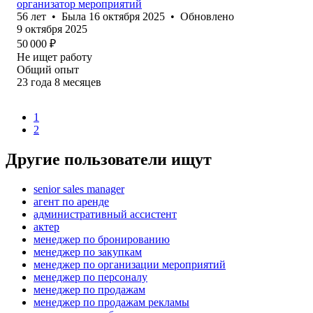
организатор мероприятий
56
лет
•
Была
16 октября 2025
•
Обновлено
9 октября 2025
50 000
₽
Не ищет работу
Общий опыт
23
года
8
месяцев
1
2
Другие пользователи ищут
senior sales manager
агент по аренде
административный ассистент
актер
менеджер по бронированию
менеджер по закупкам
менеджер по организации мероприятий
менеджер по персоналу
менеджер по продажам
менеджер по продажам рекламы