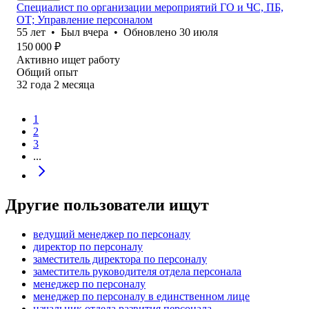
Специалист по организации мероприятий ГО и ЧС, ПБ,
ОТ; Управление персоналом
55
лет
•
Был
вчера
•
Обновлено
30 июля
150 000
₽
Активно ищет работу
Общий опыт
32
года
2
месяца
1
2
3
...
Другие пользователи ищут
ведущий менеджер по персоналу
директор по персоналу
заместитель директора по персоналу
заместитель руководителя отдела персонала
менеджер по персоналу
менеджер по персоналу в единственном лице
начальник отдела развития персонала