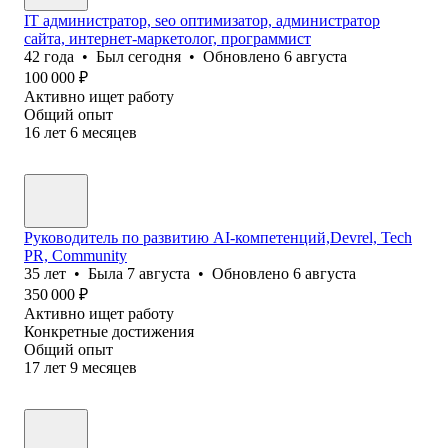
IT администратор, seo оптимизатор, администратор
сайта, интернет-маркетолог, программист
42
года
•
Был
сегодня
•
Обновлено
6 августа
100 000
₽
Активно ищет работу
Общий опыт
16
лет
6
месяцев
Руководитель по развитию AI-компетенций,Devrel, Tech
PR, Community
35
лет
•
Была
7 августа
•
Обновлено
6 августа
350 000
₽
Активно ищет работу
Конкретные достижения
Общий опыт
17
лет
9
месяцев