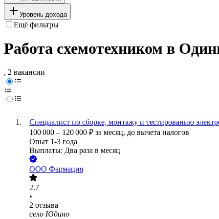
Уровень дохода
Ещё фильтры
Работа схемотехником в Один
, 2 вакансии
Специалист по сборке, монтажу и тестированию элект
100 000
–
120 000
₽
за месяц,
до вычета налогов
Опыт 1-3 года
Выплаты: Два раза в месяц
ООО
Фармация
2.7
•
2
отзыва
село Юдино