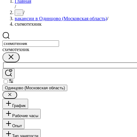
Главная
/
/
...
вакансии в Одинцово (Московская область)
/
схемотехник
схемотехник
Одинцово (Московская область)
График
Рабочие часы
Опыт
Тип занятости