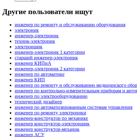
Другие пользователи ищут
инженер по ремонту и обслуживанию оборудования
электроник
инженер-электроник
техник-электроник
электронщик
инженер-электроник 1 категории
старший инженер-электроник
инженер КИПиА
инженер-электроник 2 категории
инженер по автоматике
инженер КИП
инженер по ремонту и обслуживанию медицинского обо
инженер по контрольно-измерительным приборам и авто
инженер по электрооборудованию
технический дизайнер
инженер по автоматизированным системам управления
инженер по ремонту электроники
инженер-конструктор по механике
инженер конструктор-электронщик
инженер конструктор-механик
инженер АСУ