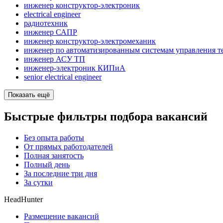
инженер конструктор-электроник
electrical engineer
радиотехник
инженер САПР
инженер конструктор-электромеханик
инженер по автоматизированным системам управления т
инженер АСУ ТП
инженер-электроник КИПиА
senior electrical engineer
Показать ещё
Быстрые фильтры подбора вакансий
Без опыта работы
От прямых работодателей
Полная занятость
Полный день
За последние три дня
За сутки
HeadHunter
Размещение вакансий