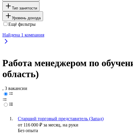
Тип занятости
Уровень дохода
Ещё фильтры
Найдена
1
компания
Работа менеджером по обучен
область)
, 3 вакансии
Старший торговый представитель (Запад)
от
116 000
₽
за месяц,
на руки
Без опыта