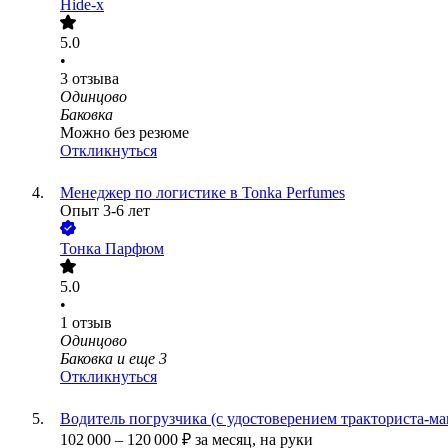
Hide-x
5.0
•
3
отзыва
Одинцово
Баковка
Можно без резюме
Откликнуться
Менеджер по логистике в Tonka Perfumes
Опыт 3-6 лет
Тонка Парфюм
5.0
•
1
отзыв
Одинцово
Баковка
и еще
3
Откликнуться
Водитель погрузчика (с удостоверением тракториста-м
102 000
–
120 000
₽
за месяц,
на руки