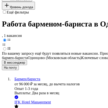
Уровень дохода
Ещё фильтры
Работа барменом-бариста в О
, 1 вакансия
По вашему запросу ещё будут появляться новые вакансии. При
бармен-бариста
Одинцово (Московская область)
Ключевые слова
В мессенджер
На почту
Бармен/бариста
от
96 000
₽
за месяц,
до вычета налогов
Опыт 1-3 года
Выплаты: Два раза в месяц
IFK Hotel Management