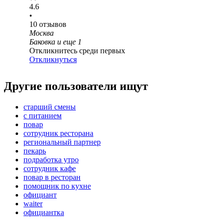
4.6
•
10
отзывов
Москва
Баковка
и еще
1
Откликнитесь среди первых
Откликнуться
Другие пользователи ищут
старший смены
с питанием
повар
сотрудник ресторана
региональный партнер
пекарь
подработка утро
сотрудник кафе
повар в ресторан
помощник по кухне
официант
waiter
официантка