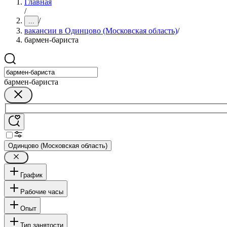
Главная
/
/
...
вакансии в Одинцово (Московская область)
/
бармен-бариста
бармен-бариста
Одинцово (Московская область)
График
Рабочие часы
Опыт
Тип занятости