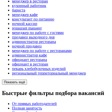
менеджер в ресторан
кухонный работник
бариста
менеджер кафе
консультант по питанию
ночной кассир
restaurant manager
менеджер по работе с гостями
продавец выходного дня
администратор ресторана
ночной продавец
менеджер по работе с ресторанами
администратор кафе
официант ресторана
официант в ресторан
пекарь хлебобулочных изделий
региональный территориальный менеджер
Показать ещё
Быстрые фильтры подбора вакансий
От прямых работодателей
Полная занятость