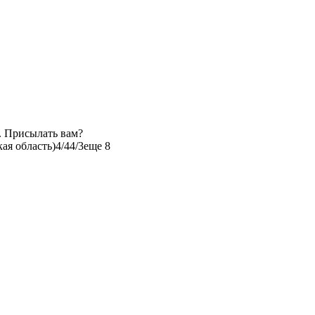
. Присылать вам?
ая область)
4/4
4/3
еще 8