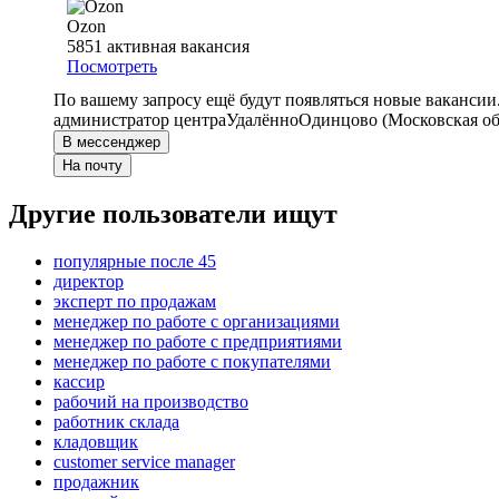
Ozon
5851
активная вакансия
Посмотреть
По вашему запросу ещё будут появляться новые вакансии
администратор центра
Удалённо
Одинцово (Московская об
В мессенджер
На почту
Другие пользователи ищут
популярные после 45
директор
эксперт по продажам
менеджер по работе с организациями
менеджер по работе с предприятиями
менеджер по работе с покупателями
кассир
рабочий на производство
работник склада
кладовщик
customer service manager
продажник