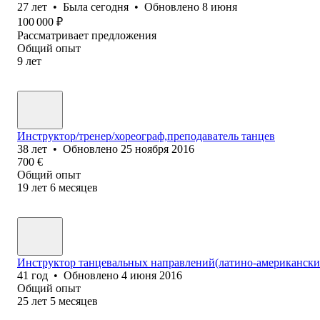
27
лет
•
Была
сегодня
•
Обновлено
8 июня
100 000
₽
Рассматривает предложения
Общий опыт
9
лет
Инструктор/тренер/хореограф,преподаватель танцев
38
лет
•
Обновлено
25 ноября 2016
700
€
Общий опыт
19
лет
6
месяцев
Инструктор танцевальных направлений(латино-американски
41
год
•
Обновлено
4 июня 2016
Общий опыт
25
лет
5
месяцев