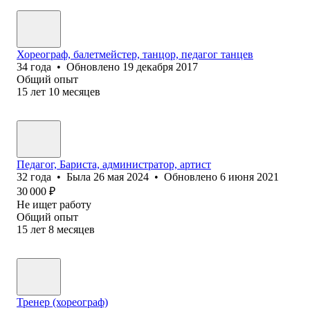
Хореограф, балетмейстер, танцор, педагог танцев
34
года
•
Обновлено
19 декабря 2017
Общий опыт
15
лет
10
месяцев
Педагог, Бариста, администратор, артист
32
года
•
Была
26 мая 2024
•
Обновлено
6 июня 2021
30 000
₽
Не ищет работу
Общий опыт
15
лет
8
месяцев
Тренер (хореограф)