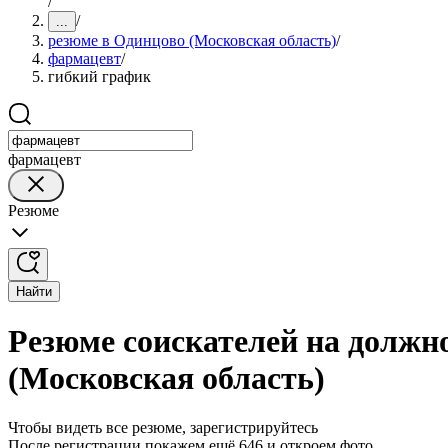
/
/
...
резюме в Одинцово (Московская область)
/
фармацевт
/
гибкий график
фармацевт
Резюме
Найти
Резюме соискателей на должн
(Московская область)
Чтобы видеть все резюме, зарегистрируйтесь
После регистрации покажем ещё 646 и откроем фото