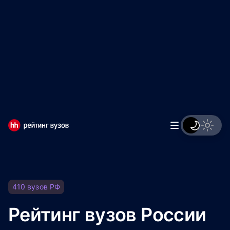
Мы используем файлы cookie, чтобы обеспечивать
правильную работу нашего веб-сайта и анализировать
сетевой трафик.
Правила использования файлов cookie
Мы используем файлы cookie.
Правила использования
файлов cookie
Понятно
410
вузов
РФ
Рейтинг вузов России