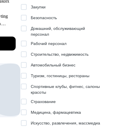
таких
Закупки
петенции
ting
Безопасность
в
ьмо
Домашний, обслуживающий
льных
персонал
Рабочий персонал
горанием
Строительство, недвижимость
ду
Автомобильный бизнес
evenue
Туризм, гостиницы, рестораны
ка.
Спортивные клубы, фитнес, салоны
красоты
Страхование
 – от
Медицина, фармацевтика
M и пр.
поиска
ий по
Искусство, развлечения, массмедиа