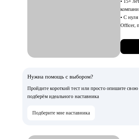
• 15+ ле
развити
компания
‌‌‌‌‌• р
• С нуля
и дости
Officer,
‌‌‌‌‌• с
России и
‌‌‌‌‌• по
пользов
‌‌‌‌‌• из
• Облад
‌‌‌‌‌• п
разработ
• Управл
Кому мо
отделами
Нужна помощь с выбором?
Руковод
Officer
• PR и 
Пройдите короткий тест или просто опишите сво
• Умею с
• HR
подберём идеального наставника
• Работ
• Админ
особенн
• E-com
Подберите мне наставника
• Облад
построе
Обращаю
• С 202
работы.
стратег