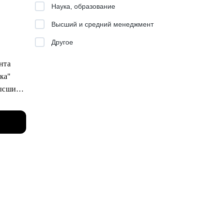
Наука, образование
Высший и средний менеджмент
ить
Другое
нта.
ента
.
ика"
высший
ессов в
тинг,
ктора по
ob и
 на
в
ости и