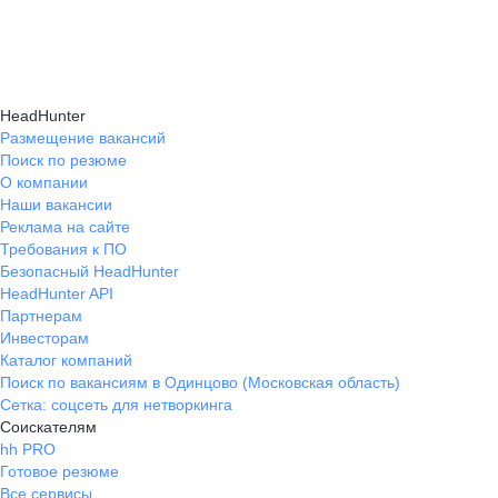
и правильно презентовать себя работодателю,
текущем месте работы и о том, кому он будет
Да, на карьерном маркетплейсе hh.ru доступна
что повышает шансы трудоустройства.
полезен, с какими запросами работает.
помощь с поиском работы онлайн: эксперты
Вы точно найдёте того, кто вам нужен!
помогут разработать стратегию, подобрать
HeadHunter
вакансии и повысить эффективность
Размещение вакансий
Поиск по резюме
трудоустройства.
О компании
Наши вакансии
Реклама на сайте
Требования к ПО
Безопасный HeadHunter
HeadHunter API
Партнерам
Инвесторам
Каталог компаний
Поиск по вакансиям в Одинцово (Московская область)
Сетка: соцсеть для нетворкинга
Соискателям
hh PRO
Готовое резюме
Все сервисы