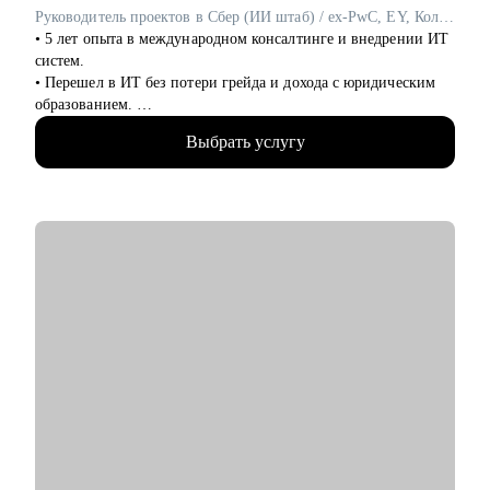
Руководитель проектов в Сбер (ИИ штаб) / ex-PwC, EY, Колмар
• 5 лет опыта в международном консалтинге и внедрении ИТ
систем.
• Перешел в ИТ без потери грейда и дохода с юридическим
образованием.
• За 2 года перешел от бизнес/системного-аналитика на
Выбрать услугу
должность руководителя проектов.
• На позиции бизнес-аналитика оптимизировал 300+
процессов крупнейших Российских холдингов.
• Руководил проектом автоматизации бизнеса на 3000
пользователей.
• Провел 30+ карьерных консультаций.
• Занимаюсь разнородными задачами по развитию ИИ
направления в Сбере.
С чем помогу:
• Выделяющееся резюме.
• Структурированное сопроводительное письмо.
• Успешные переговоры с работодателями.
• Консультации при смене профиля деятельности.
• Планирование карьерного трека.
• Помощь в выборе обучающих материалов.