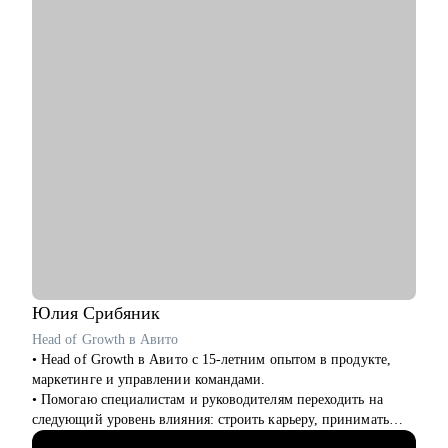
С чем помогу:
• Составить план профессионального развития
• Разработать понятное резюме
• Подготовиться к техническому собеседованию
• Расширить ИТ-кругозор и прокачаться по темам:
- управление требованиями
- интеграция сервисов
- проектирование API
- проектирование БД
- декомпозиция системы на микросервисы
- архитектурные паттерны
Кому могу помочь:
• Системным аналитикам
• Бизнес-аналитикам
• Техническим писателям
Юлия
Срибяник
• Руководителям проектов в ИТ
Head of Growth в Авито
• Head of Growth в Авито с 15-летним опытом в продукте,
маркетинге и управлении командами.
• Помогаю специалистам и руководителям переходить на
следующий уровень влияния: строить карьеру, принимать
сложные решения, развивать самостоятельные команды и