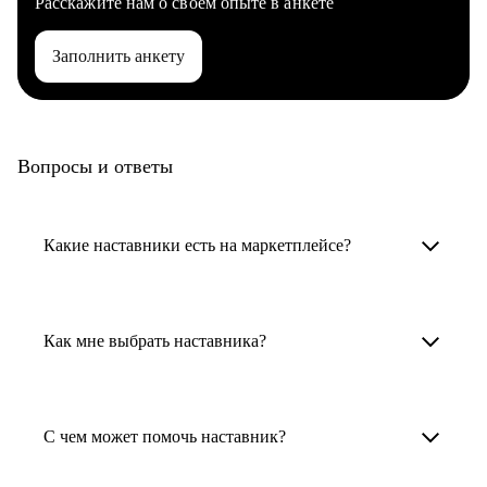
Расскажите нам о своем опыте в анкете
Заполнить анкету
Вопросы и ответы
Какие наставники есть на маркетплейсе?
Карьерные наставники — это HR-
специалисты, карьерные консультанты,
Как мне выбрать наставника?
психологи, резюмерайтеры и менторы.
Умный поиск поможет в три клика выбрать
Менторы работают в ИТ, дизайне, других
наставника для достижения вашей цели.
С чем может помочь наставник?
узкоспециализированных сферах. Они
помогут прокачать навыки, построить