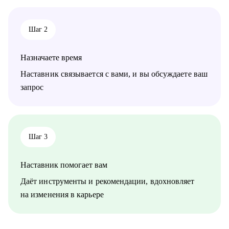
• Начинающим руководителям
• Product менеджерам и владельцам продуктов
• Project менеджерам
Шаг 2
• Продуктовым и CRM маркетологам
• Тем, кто хочет перейти в IT из смежных сфер
• Тем, кто готовит карьерный рывок — внутри компании или
Назначаете время
на новый уровень
Наставник связывается с вами, и вы обсуждаете ваш
запрос
Шаг 3
Наставник помогает вам
Даёт инструменты и рекомендации, вдохновляет
на изменения в карьере