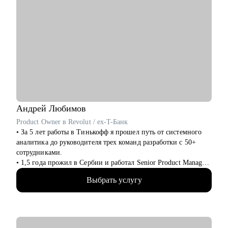
Андрей
Любимов
Product Owner в Revolut / ex-T-Банк
• За 5 лет работы в Тинькофф я прошел путь от системного
аналитика до руководителя трех команд разработки с 50+
сотрудниками.
• 1,5 года прожил в Сербии и работал Senior Product Manager
удаленно в международном стартапе, специализирующемся
Выбрать услугу
на CPaaS-решениях (США, Швеция, Австралия).
• Жил в Дубае, переехал в Барселону и работаю Senior
Product Owner в Revolut.
• Провел 200+ консультаций (мои менти смогли
релоцироваться в Европу, пройти собеседования на