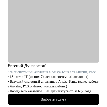
• Выпускникам курсов, которые откликаются и не получают
оффер
• Тем, кто хочет работать с нейросетями
• Тем, кто хочет найти подработку на удалёнке или фрилансе
Я знаю рынок контента изнутри, вижу потенциал в опыте и
верю в каждого, с кем работала лично. Мне важно помочь
тебе увидеть твои сильные стороны, понять, куда двигаться
дальше, и собрать реалистичный план развития.
Евгений
Дунаевский
Senior системный аналитик в Альфа-Банк / ex-Билайн, Россельхозбанк
• 18+ лет в IT (из них 7+ лет как системный аналитик)
• Ведущий системный аналитик в Альфа-Банке (ранее работал
в билайн, РСХБ-Интех, Россельхозбанк)
• Победитель хакатонов : ИТ архитектура от ВТБ (2 года
подряд), IT_ONE CUP среди системных аналитиков
Выбрать услугу
• Разработал с нуля множество сервисов и систем интеграции
в крупнейших компаниях