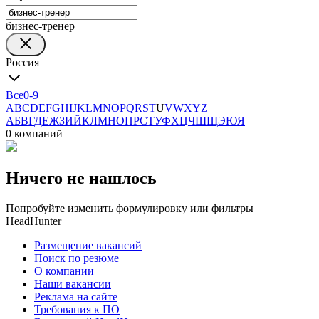
бизнес-тренер
Россия
Все
0-9
A
B
C
D
E
F
G
H
I
J
K
L
M
N
O
P
Q
R
S
T
U
V
W
X
Y
Z
А
Б
В
Г
Д
Е
Ж
З
И
Й
К
Л
М
Н
О
П
Р
С
Т
У
Ф
Х
Ц
Ч
Ш
Щ
Э
Ю
Я
0 компаний
Ничего не нашлось
Попробуйте изменить формулировку или фильтры
HeadHunter
Размещение вакансий
Поиск по резюме
О компании
Наши вакансии
Реклама на сайте
Требования к ПО