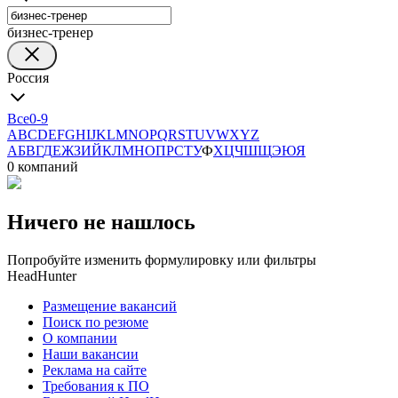
бизнес-тренер
Россия
Все
0-9
A
B
C
D
E
F
G
H
I
J
K
L
M
N
O
P
Q
R
S
T
U
V
W
X
Y
Z
А
Б
В
Г
Д
Е
Ж
З
И
Й
К
Л
М
Н
О
П
Р
С
Т
У
Ф
Х
Ц
Ч
Ш
Щ
Э
Ю
Я
0 компаний
Ничего не нашлось
Попробуйте изменить формулировку или фильтры
HeadHunter
Размещение вакансий
Поиск по резюме
О компании
Наши вакансии
Реклама на сайте
Требования к ПО