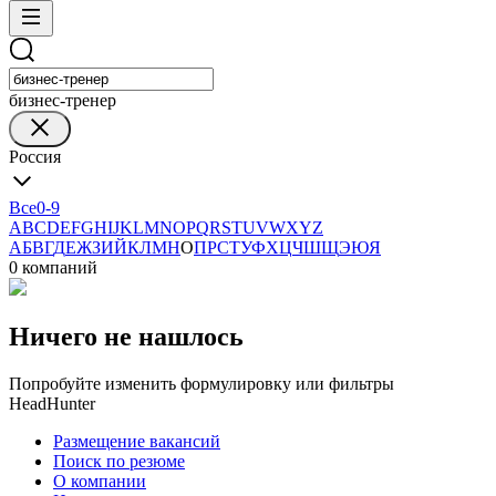
бизнес-тренер
Россия
Все
0-9
A
B
C
D
E
F
G
H
I
J
K
L
M
N
O
P
Q
R
S
T
U
V
W
X
Y
Z
А
Б
В
Г
Д
Е
Ж
З
И
Й
К
Л
М
Н
О
П
Р
С
Т
У
Ф
Х
Ц
Ч
Ш
Щ
Э
Ю
Я
0 компаний
Ничего не нашлось
Попробуйте изменить формулировку или фильтры
HeadHunter
Размещение вакансий
Поиск по резюме
О компании