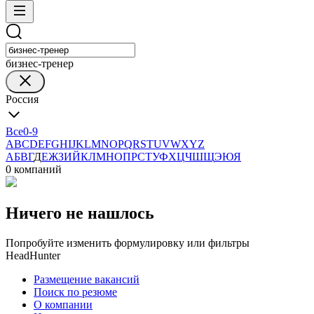
бизнес-тренер
Россия
Все
0-9
A
B
C
D
E
F
G
H
I
J
K
L
M
N
O
P
Q
R
S
T
U
V
W
X
Y
Z
А
Б
В
Г
Д
Е
Ж
З
И
Й
К
Л
М
Н
О
П
Р
С
Т
У
Ф
Х
Ц
Ч
Ш
Щ
Э
Ю
Я
0 компаний
Ничего не нашлось
Попробуйте изменить формулировку или фильтры
HeadHunter
Размещение вакансий
Поиск по резюме
О компании