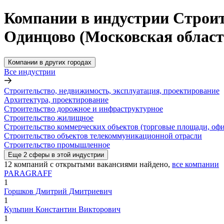
Компании в индустрии Строит
Одинцово (Московская област
Компании в других городах
Все индустрии
Строительство, недвижимость, эксплуатация, проектирование
Архитектура, проектирование
Строительство дорожное и инфраструктурное
Строительство жилищное
Строительство коммерческих объектов (торговые площади, офи
Строительство объектов телекоммуникационной отрасли
Строительство промышленное
Еще
2
сферы
в этой индустрии
12
компаний с открытыми вакансиями
найдено,
все компании
PARAGRAFF
1
Горшков Дмитрий Дмитриевич
1
Кульпин Константин Викторович
1