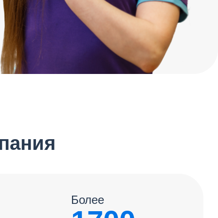
мпания
Более