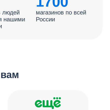
1700
 людей
магазинов по всей
я нашими
России
и
 вам