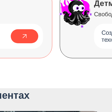
Дет
Свобо
Соз
тех
ментах