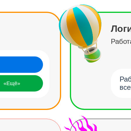
Лог
Работ
Раб
«Ещё»
все