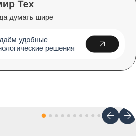
мир Тех
да думать шире
даём удобные
нологические решения