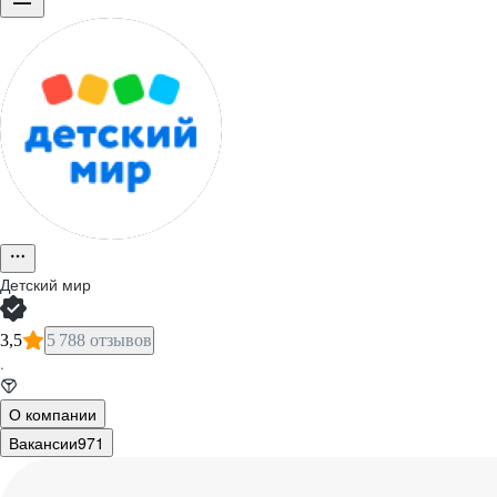
Детский мир
3,5
5 788 отзывов
·
О компании
Вакансии
971