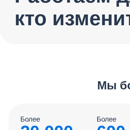
кто измени
Мы бо
Более
Более