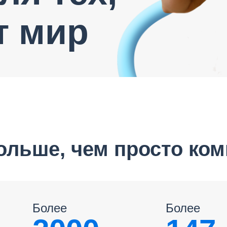
т мир
льше, чем просто ко
Более
Более