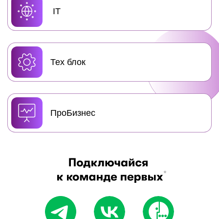
IT
Тех блок
ПроБизнес