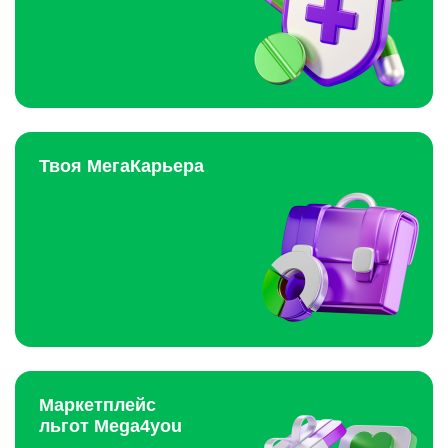
Твоя МегаКарьера
Маркетплейс
льгот Mega4you