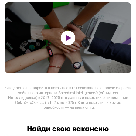
* Лидерство по скорости и покрытию в РФ основано на анализе скорости
мобильного интернета Speedtest Intelligence® («Спидтест
Интеллидженс») в 2017–2025 гг. и данных о покрытии сети компании
Ookla® («Оокла») в 1–2-м кв. 2025 г. Карта покрытия и другие
подробности — на megafon.ru.