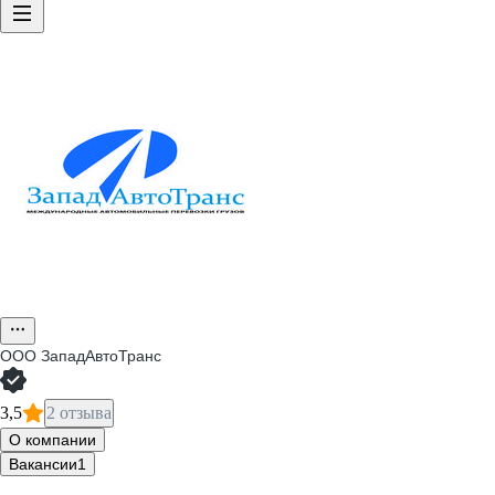
ООО
ЗападАвтоТранс
3,5
2 отзыва
О компании
Вакансии
1