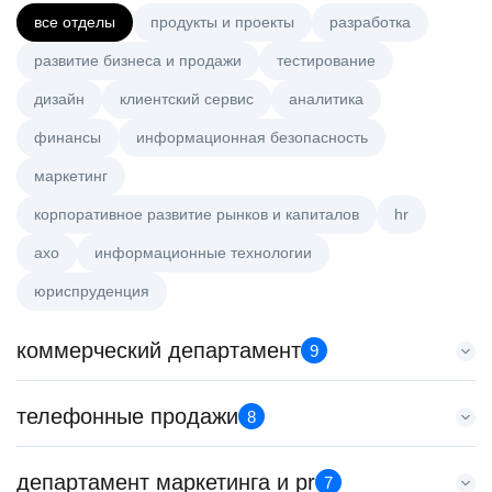
все отделы
продукты и проекты
разработка
развитие бизнеса и продажи
тестирование
дизайн
клиентский сервис
аналитика
финансы
информационная безопасность
маркетинг
корпоративное развитие рынков и капиталов
hr
axo
информационные технологии
юриспруденция
коммерческий департамент
9
Тренер по развитию компетенций продаж
телефонные продажи
8
HeadHunter::Коммерческий департамент
21 июл. 2026
Менеджер по продажам в сегменте малого и среднего
департамент маркетинга и pr
з/п не указана
7