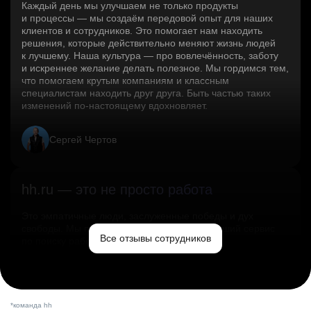
Каждый день мы улучшаем не только продукты
и процессы — мы создаём передовой опыт для наших
клиентов и сотрудников. Это помогает нам находить
решения, которые действительно меняют жизнь людей
к лучшему. Наша культура — про вовлечённость, заботу
и искреннее желание делать полезное. Мы гордимся тем,
что помогаем крутым компаниям и классным
специалистам находить друг друга. Быть частью таких
изменений по‑настоящему вдохновляет.
Сергей Чертов
hh.ru — это не просто работа
Это эмпатичные люди, заслуженные победы и дух
свободы. Мы помогаем миру и создаём лучший сервис
Все отзывы сотрудников
по поиску работы в стране.
Ольга Емельянова
*команда hh