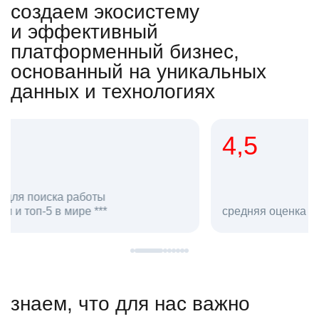
создаем экосистему
и эффективный
платформенный бизнес,
основанный на уникальных
данных и технологиях
4,5
20
сотруд
средняя оценка hh.ru как работодателя **
в hh.ru
знаем, что для нас важно