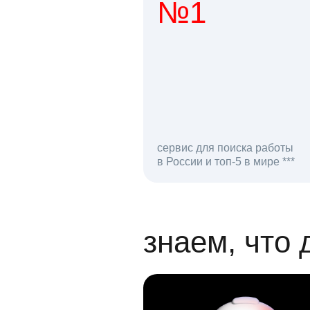
№1
1 мл
сервис для поиска работы
в России и топ-5 в мире ***
откликов на вак
знаем, что 