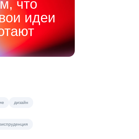
м, что
твои идеи
отают
ие
дизайн
риспруденция