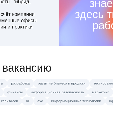
знае
оты: гибрид,
здесь 
 счёт компании
ременные офисы
раб
ии и практики
 вакансию
ты
разработка
развитие бизнеса и продажи
тестирован
финансы
информационная безопасность
маркетинг
 капиталов
hr
axo
информационные технологии
ю