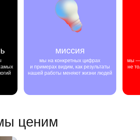
ть
миссия
ы
мы на конкретных цифрах
мы — 
самых
и примерах видим, как результаты
не то
логий
нашей работы меняют жизни людей
 мы ценим