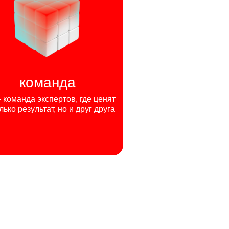
команда
команда экспертов, где ценят
лько результат, но и друг друга