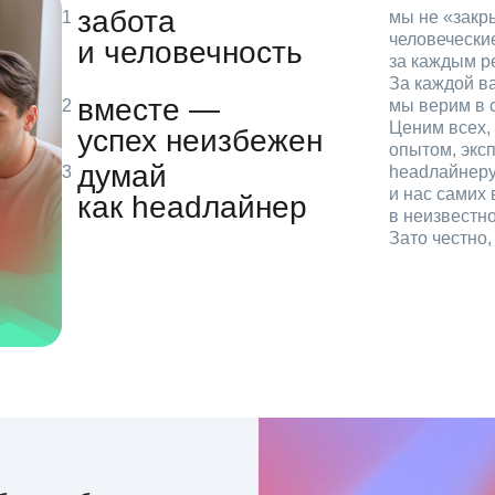
забота
мы не «зак
человечески
и человечность
за каждым р
За каждой в
вместе —
мы верим в с
Ценим всех, 
успех неизбежен
опытом, эксп
думай
headлайнеру
и нас самих 
как headлайнер
в неизвестн
Зато честно