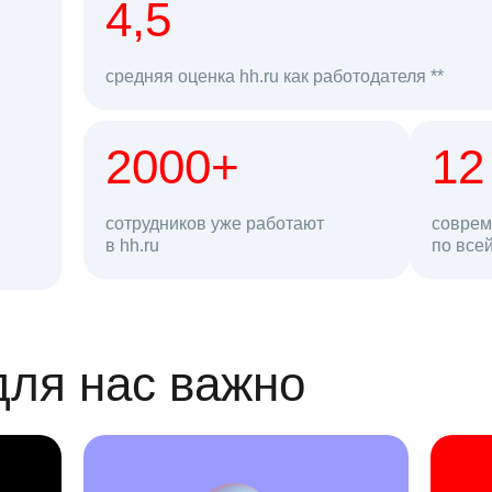
рд
4,5
средняя оценка hh.ru как работодателя **
2000+
68 млн
12
сотрудников уже работают
соврем
в hh.ru
резюме в базе
по все
ансии
для нас важно