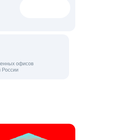
1522 тыс
вакансий
18 млн
енных офисов
й России
пользователей в день