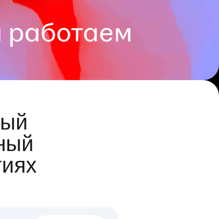
ый
ный
гиях