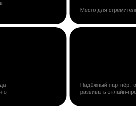
в
Место для стремител
ода
Надёжный партнёр, к
бно
развивать
онлайн-пр