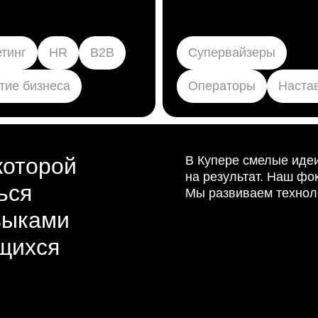
тинг
HR
B2B
Cупервайзеры
тие бизнеса
Операторы
Наста
которой
В Купере смелые иде
на результат. Наш фо
ься
Мы развиваем технол
выками
щихся