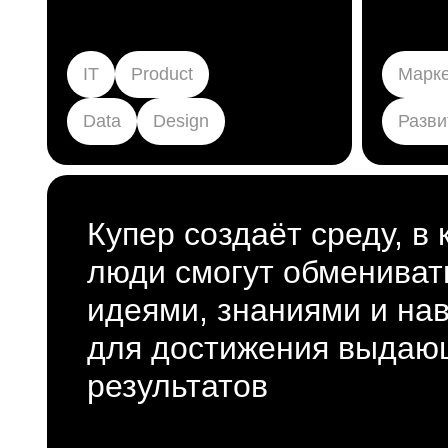
IT
Product
Марке
Data
Design
Разви
Купер создаёт среду, в 
люди смогут обмениват
идеями, знаниями и на
для достижения выдаю
результатов