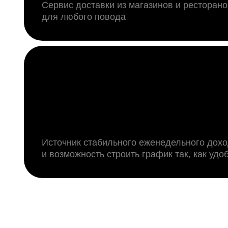
Сервис доставки из магазинов и ресторано
для любого повода
Источник стабильного еженедельного дох
и возможность строить график так, как удо