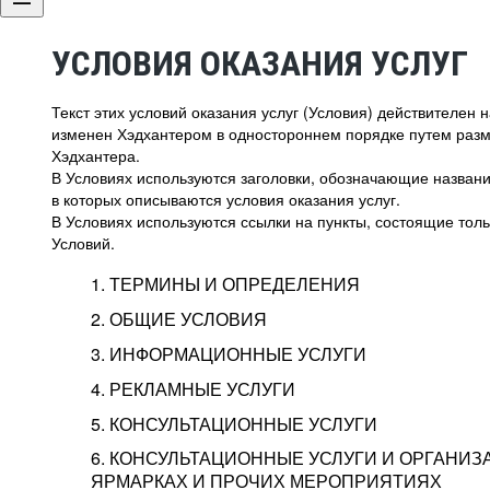
УСЛОВИЯ ОКАЗАНИЯ УСЛУГ
Текст этих условий оказания услуг (Условия) действителен
изменен Хэдхантером в одностороннем порядке путем раз
Хэдхантера.
В Условиях используются заголовки, обозначающие название
в которых описываются условия оказания услуг.
В Условиях используются ссылки на пункты, состоящие тольк
Условий.
1. ТЕРМИНЫ И ОПРЕДЕЛЕНИЯ
2. ОБЩИЕ УСЛОВИЯ
3. ИНФОРМАЦИОННЫЕ УСЛУГИ
1.1. Хэдхантер, или
Хэдхантер, ООО «Хэдх
4. РЕКЛАМНЫЕ УСЛУГИ
HeadHunter, или
г. Москва, внутригор
2.1. Типы и статусы регистрации
5. КОНСУЛЬТАЦИОННЫЕ УСЛУГИ
Исполнитель
Тверской,
2-я
Брестска
Типы регистрации
3.1. Предоставление доступа к базе данн
2.2. Активация услуг
6. КОНСУЛЬТАЦИОННЫЕ УСЛУГИ И ОРГАНИЗ
о трудоустройстве с возможностью просмо
Описание и активация
ЯРМАРКАХ И ПРОЧИХ МЕРОПРИЯТИЯХ
Хэдхантер — администра
2.1.1. Заказчику может быть присвоен один
4.0. Общие условия оказания рекламных ус