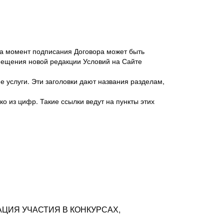
 на момент подписания Договора может быть
мещения новой редакции Условий на Сайте
 услуги. Эти заголовки дают названия разделам,
о из цифр. Такие ссылки ведут на пункты этих
антер», ИНН 7718620740, адрес: 125047,
одская территория Муниципальный округ
я улица, дом 48, помещ. 25
ых резюме с предложениями Соискателей
АЦИЯ УЧАСТИЯ В КОНКУРСАХ,
тра контактной информации Соискателя
тор сайтов: hh.ru, talantix.ru и других
 из Типов регистраций.
луг