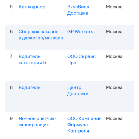
5
Автокурьер
ВкусВилл.
Москва
Доставка
6
Сборщик заказов
GP Workers
Москва
в даркстор/магазин
7
Водитель
ООО Сервис
Москва
категории Б
Про
8
Водитель
Центр
Москва
Доставки
9
Ночной счётчик-
ООО Компания
Москва
сканировщик
Формула
Контроля