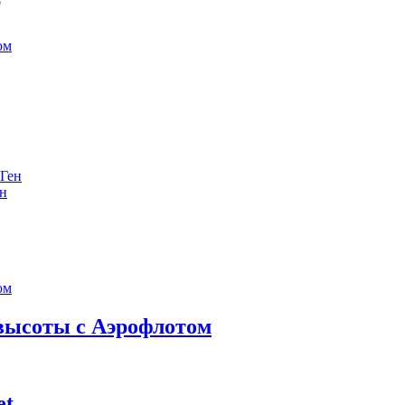
е
ен
 высоты с Аэрофлотом
et