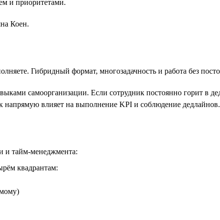
ем и приоритетами.
на Коен.
олняете. Гибридный формат, многозадачность и работа без пост
выками самоорганизации. Если сотрудник постоянно горит в дедл
к напрямую влияет на выполнение KPI и соблюдение дедлайнов.
и и тайм-менеджмента:
ырём квадрантам:
амому)