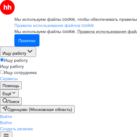
как уволиться с нелюбимой
работы и перейти в новую
сферу
Мы используем файлы cookie, чтобы обеспечивать правильн
Правила использования файлов cookie
смотреть
Мы используем файлы cookie.
Правила использования файл
Понятно
Вебинар
Ищу работу
Ищу работу
Что такое work-life balance
Ищу работу
для творческого человека:
Ищу сотрудника
как успевать развиваться
Сервисы
и не выгорать?
Помощь
Ещё
смотреть
Поиск
Одинцово (Московская область)
Вебинар
Войти
Войти
Создать резюме
Как управлять ожиданиями
стейкхолдеров