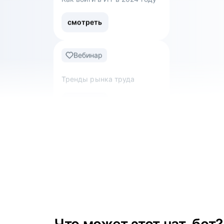
Вебинар
Тренды рынка труда
смотреть
Вебинар
Обнуляться — не страшно:
как уволиться с нелюбимой
работы и перейти в новую
сферу
смотреть
Вебинар
Что такое work-life balance