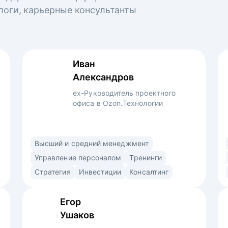
логи, карьерные консультанты
Иван
Александров
ex-Руководитель проектного
офиса в Ozon.Технологии
Профессиональный управленец,
Высший и средний менеджмент
преподаватель и консультант. Использую
Управление персоналом
Тренинги
продуктовый подход (market/product fit)
Стратегия
Инвестиции
Консалтинг
в найме. Знаю ожидания рекрутеров,
нанимающих менеджеров и владельцев
Егор
компаний. • Выстраиваю сторителлинг
Ушаков
в резюме и самопрезентации для раскрытия
вашей профессиональной личности •