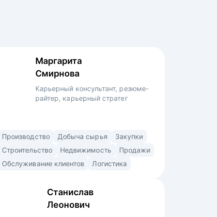
Маргарита
Смирнова
Карьерный консультант, резюме-
райтер, карьерный стратег
Карьерный консультант со специализацией
Производство
Добыча сырья
Закупки
в строительстве, производстве,
Строительство
Недвижимость
Продажи
промышленности, промышленной
Обслуживание клиентов
Логистика
безопасности, добыче сырья, продажах,
снабжении, закупках, логистике,
Станислав
образовании, HR. • Помогла
Леонович
с трудоустройством топ-менеджерам,
руководителям и экспертам в крупные