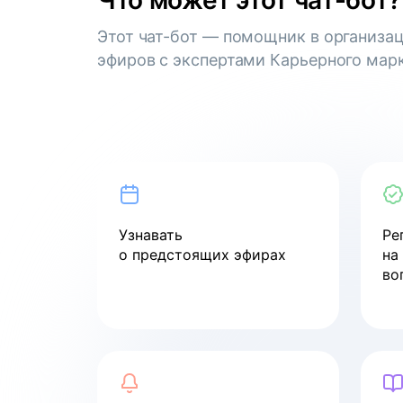
Что может этот чат-бот?
для творческого человека:
как успевать развиваться
Этот чат-бот — помощник в организа
и не выгорать?
эфиров с экспертами Карьерного марк
смотреть
Вебинар
Как управлять ожиданиями
стейкхолдеров
Узнавать
Ре
смотреть
о предстоящих эфирах
на
во
Вебинар
Как пройти собеседование
в компанию мечты
смотреть