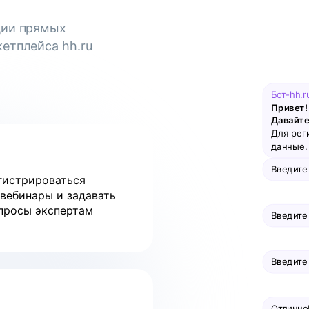
ции прямых
етплейса hh.ru
Бот-hh.r
Привет! 
Давайте
Для рег
данные. 
Введите
гистрироваться
 вебинары и задавать
просы экспертам
Введите
Введите
Отлично