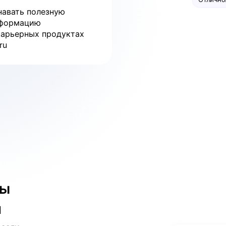
навать полезную
формацию
карьерных продуктах
ru
бы
и