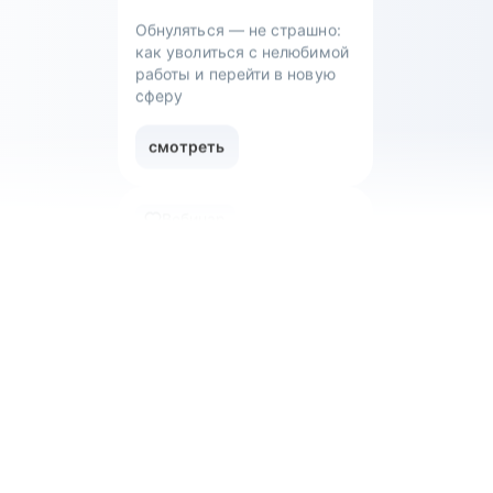
смотреть
Вебинар
Обнуляться — не страшно:
как уволиться с нелюбимой
работы и перейти в новую
сферу
смотреть
Вебинар
Что такое work-life balance
для творческого человека:
как успевать развиваться
и не выгорать?