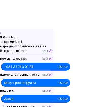
смотреть
Вебинар
Как управлять ожиданиями
u
стейкхолдеров
Я бот hh.ru.
 знакомиться!
смотреть
истрации отправьте нам ваши
Всего три шага :)
12:20
 номер телефона.
12:20
Вебинар
+935 33 763 01 95
12:20
Как пройти собеседование
 адрес электронной почты
12:20
в компанию мечты
alesya-pochta@ya.ru.
12:20
смотреть
 ваше имя
12:20
Алеся
12:20
Вебинар
! Вы ввели все данные!
12:20