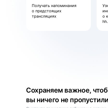
Получать напоминания
Уз
о предстоящих
ин
трансляциях
о 
Вебинар
hh.
Как войти в ИТ в 2024 году
смотреть
Вебинар
Тренды рынка труда
смотреть
Сохраняем важное, что
вы ничего не пропустил