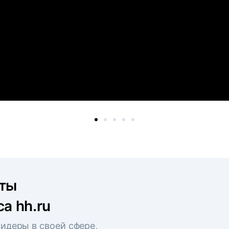
рты
а hh.ru
идеры в своей сфере,