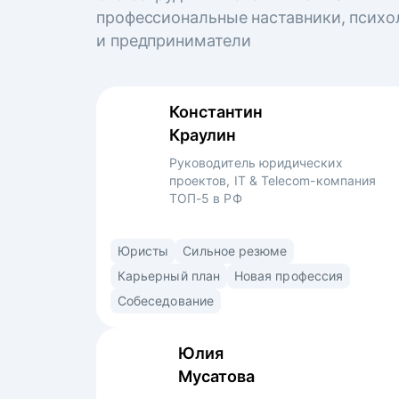
профессиональные наставники, психо
и предприниматели
Константин
Краулин
Руководитель юридических
проектов, IT & Telecom-компания
ТОП-5 в РФ
6 лет успешного опыта в юридическом
Юристы
Сильное резюме
департаменте в 4-х компаниях.
Карьерный план
Новая профессия
Специализируюсь на IT более 3 лет. Прошёл
Собеседование
путь от второкурсника-стажера
в юридическом консалтинге до руководителя
Юлия
проектов в крупнейшей IT&телеком-
Мусатова
компании.