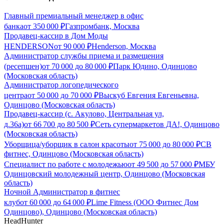
Главный премиальный менеджер в офис
банка
от
350 000
₽
Газпромбанк, Москва
Продавец-кассир в Дом Моды
HENDERSON
от
90 000
₽
Henderson, Москва
Администратор службы приема и размещения
(ресепшен)
от
70 000
до
80 000
₽
Парк Юдино, Одинцово
(Московская область)
Администратор логопедического
центра
от
50 000
до
70 000
₽
Выскуб Евгения Евгеньевна,
Одинцово (Московская область)
Продавец-кассир (с. Акулово, Центральная ул,
д.36а)
от
66 700
до
80 500
₽
Сеть супермаркетов ДА!, Одинцово
(Московская область)
Уборщица/уборщик в салон красоты
от
75 000
до
80 000
₽
СВ
фитнес, Одинцово (Московская область)
Специалист по работе с молодежью
от
49 500
до
57 000
₽
МБУ
Одинцовский молодежный центр, Одинцово (Московская
область)
Ночной Администратор в фитнес
клуб
от
60 000
до
64 000
₽
Lime Fitness (ООО Фитнес Дом
Одинцово), Одинцово (Московская область)
HeadHunter