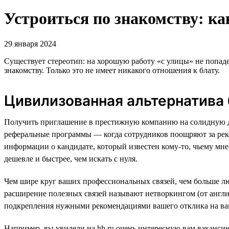
Устроиться по знакомству: ка
29 января 2024
Существует стереотип: на хорошую работу «с улицы» не попад
знакомству. Только это не имеет никакого отношения к блату.
Цивилизованная альтернатива 
Получить приглашение в престижную компанию на солидную до
реферальные программы — когда сотрудников поощряют за рек
информации о кандидате, который известен кому-то, чьему мн
дешевле и быстрее, чем искать с нуля.
Чем шире круг ваших профессиональных связей, чем больше люд
расширение полезных связей называют нетворкингом (от англий
подкрепления нужными рекомендациями вашего отклика на ва
Например, вы увидели на hh.ru очень интересную вам вакансию