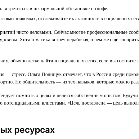
 встретиться в неформальной обстановке на кофе.
стями знакомых, отслеживайте их активность в социальных сетя
риятий чисто деловыми. Сейчас многие профессиональные сообщ
квизы. Хотя тематика встреч нерабочая, о чем же еще говорить
их, обычно легко найти в социальных сетях, если вы состоите 
вия — стресс. Ольга Полищук отмечает, что в России среди покол
фортно. Но общительность — из тех навыков, которые можно ра
мендует помнить о целях и делится собственным опытом. Будуч
ятью потенциальными клиентами. «Цель поставлена — цель выпол
ных ресурсах