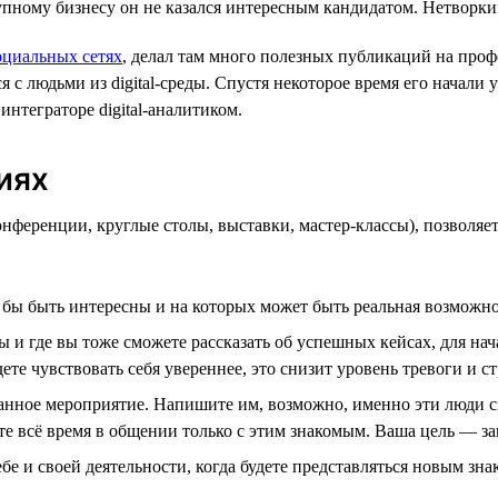
упному бизнесу он не казался интересным кандидатом. Нетворки
циальных сетях
, делал там много полезных публикаций на проф
я с людьми из digital-среды. Спустя некоторое время его начали
интеграторе digital-аналитиком.
иях
нференции, круглые столы, выставки, мастер-классы), позволяет
 бы быть интересны и на которых может быть реальная возможно
и где вы тоже сможете рассказать об успешных кейсах, для начал
те чувствовать себя увереннее, это снизит уровень тревоги и 
анное мероприятие. Напишите им, возможно, именно эти люди с
ете всё время в общении только с этим знакомым. Ваша цель — за
ебе и своей деятельности, когда будете представляться новым з