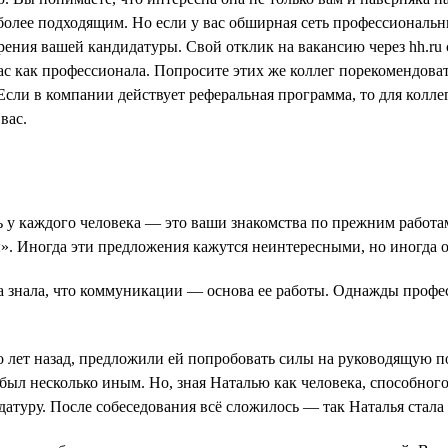
олее подходящим. Но если у вас обширная сеть профессиональны
ения вашей кандидатуры. Свой отклик на вакансию через hh.ru
 вас как профессионала. Попросите этих же коллег порекомендов
Если в компании действует реферальная программа, то для колле
вас.
ь у каждого человека — это ваши знакомства по прежним работа
». Иногда эти предложения кажутся неинтересными, но иногда он
 знала, что коммуникации — основа ее работы. Однажды профес
ько лет назад, предложили ей попробовать силы на руководящую 
был несколько иным. Но, зная Наталью как человека, способног
идатуру. После собеседования всё сложилось — так Наталья стал