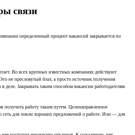
ры связи
компании определенный процент вакансий закрывается по
тает. Во всех крупных известных компаниях действуют
то не пресловутый блат, а просто источник получения
 в деле. Закрывать таким способом вакансии работодателям
ов получить работу таким путем. Целенаправленное
то сеть для ловли хороших предложений о работе. Или — для
а нее поступит множество откликов. К сожалению, нет