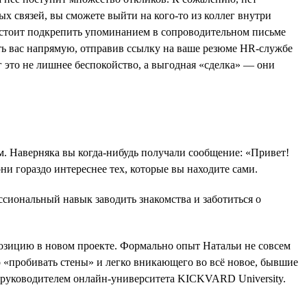
х связей, вы сможете выйти на кого-то из коллег внутри
 стоит подкрепить упоминанием в сопроводительном письме
ать вас напрямую, отправив ссылку на ваше резюме HR-службе
г это не лишнее беспокойство, а выгодная «сделка» — они
м. Наверняка вы когда-нибудь получали сообщение: «Привет!
и гораздо интереснее тех, которые вы находите сами.
сиональный навык заводить знакомства и заботиться о
позицию в новом проекте. Формально опыт Натальи не совсем
о «пробивать стены» и легко вникающего во всё новое, бывшие
а руководителем онлайн-университета KICKVARD University.