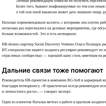
Личные рекомендации помогли ей получить перспективн
Более того, бывают неафишируемые по тем или иным 
о той или иной вакансии может дать лишнюю пищу дл
Наталью порекомендовали коллеги, с которыми она плотно рабо
несколько раз пересекались на деловых мероприятиях, где обс
больше возможностей. Это и есть нетворкинг.
HR-бизнес-партнер Social Discovery Ventures Ольга Полищук 
ИТ-специалистов нашего холдинга регулярно рекомендует по не
отраслевых сообществах — хороший шанс стать заметным на ры
Дальние связи тоже помогают
Руководитель HR-проектов в компании RG-Soft и карьерный кон
благодаря нетворкингу. «Я практически всегда рекомендую исп
и личностного роста», — говорит эксперт.
Один из клиентов Натальи мечтал о работе в крупном холдинге