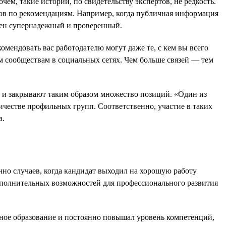
м, такие истории, по свидетельству экспертов, не редкость.
ов по рекомендациям. Например, когда публичная информация
жен супернадежный и проверенный.
омендовать вас работодателю могут даже те, с кем вы всего
ым сообществам в социальных сетях. Чем больше связей — тем
в и закрывают таким образом множество позиций. «Один из
ичестве профильных групп. Соответственно, участие в таких
а.
чно случаев, когда кандидат выходил на хорошую работу
 дополнительных возможностей для профессионального развития
льное образование и постоянно повышал уровень компетенций,