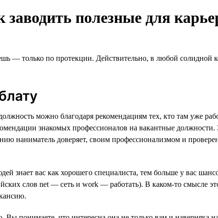
к заводить полезные для карье
ешь — только по протекции. Действительно, в любой солидной 
блату
лжность можно благодаря рекомендациям тех, кто там уже рабо
омендации знакомых профессионалов на вакантные должности. Э
ению наниматель доверяет, своим профессионализмом и проверен
ей знает вас как хорошего специалиста, тем больше у вас шанс
ских слов net — сеть и work — работать). В каком-то смысле э
кансию.
. Вы понимаете, что интересна она не только вам и наверняка н